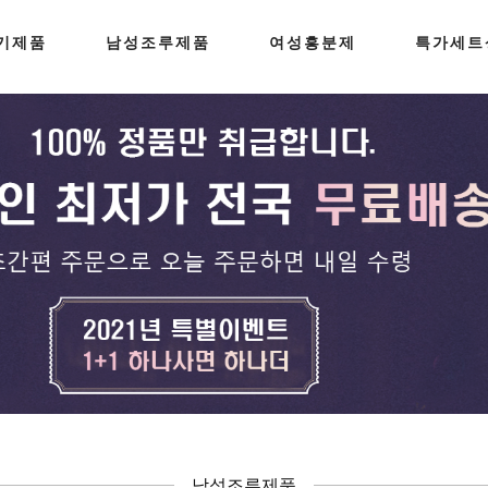
기제품
남성조루제품
여성흥분제
특가세트
남성조루제품