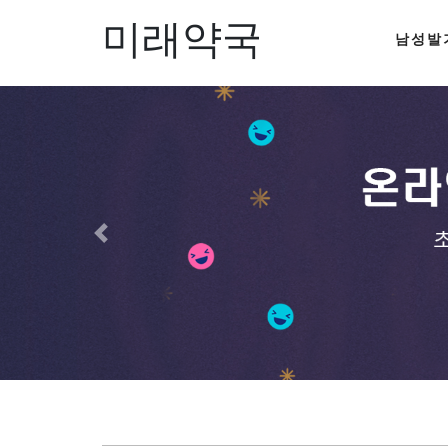
미래약국
남성발
이전