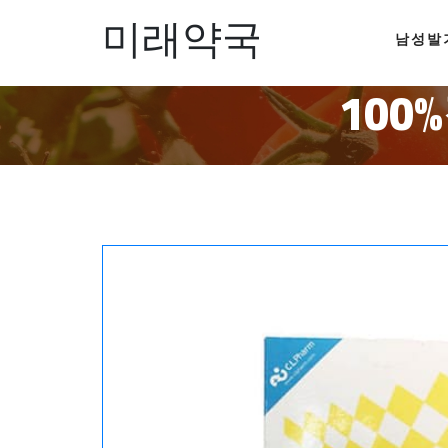
미래약국
남성발
10