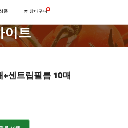
0
상품
장바구니
사이트
매+센트립필름 10매
필름 10매