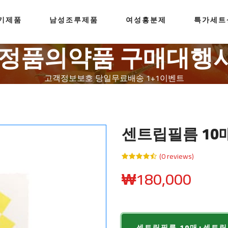
기제품
남성조루제품
여성흥분제
특가세트
0%정품의약품 구매대행
고객정보보호
당일무료배송
1+1이벤트
센트립필름 10
(0 reviews)
₩
180,000
센트립필름 10매+센트립