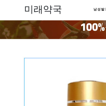
미래약국
남성발
10