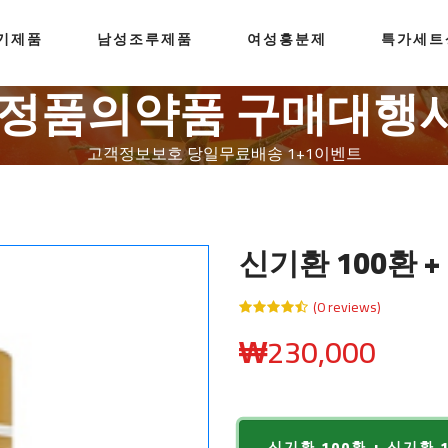
기제품
남성조루제품
여성흥분제
특가세트
0%정품의약품 구매대행
고객정보보호
당일무료배송
1+1이벤트
신기환 100환 +
(0 reviews)
₩
230,000
신기환 100환 + 신기환 