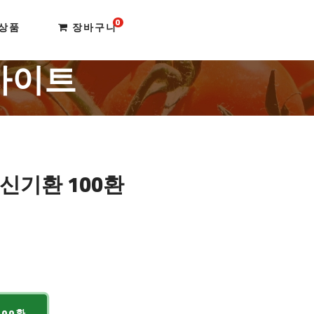
0
상품
장바구니
사이트
 신기환 100환
100환