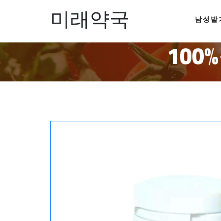
미래약국
남성발
10