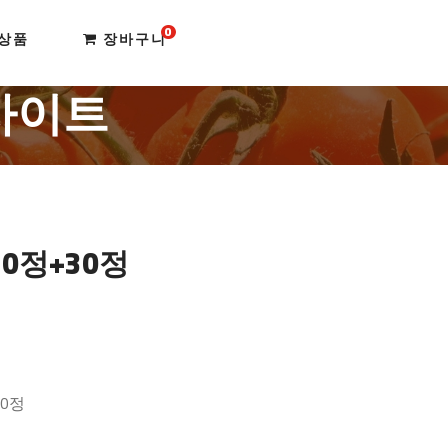
0
상품
장바구니
사이트
0정+30정
30정