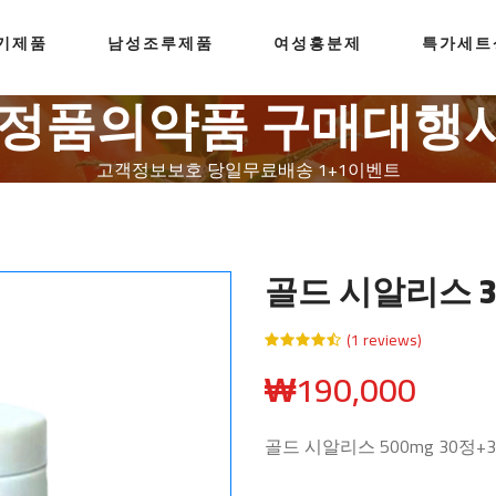
기제품
남성조루제품
여성흥분제
특가세트
0%정품의약품 구매대행
고객정보보호
당일무료배송
1+1이벤트
골드 시알리스 3
(1 reviews)
₩
190,000
골드 시알리스 500mg 30정+