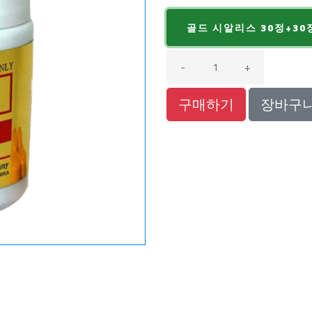
골드 시알리스 30정+30
-
+
구매하기
장바구